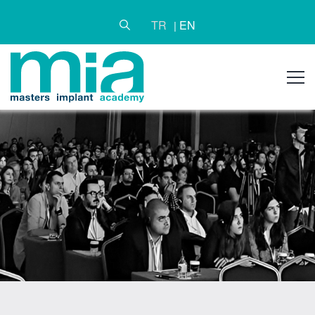
TR
EN
|