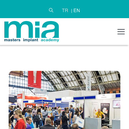
TR
EN
|